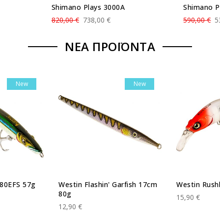
Shimano Plays 3000A
Shimano P
820,00 €
738,00 €
590,00 €
5
ΝΕΑ ΠΡΟΪΟΝΤΑ
New
New
180EFS 57g
Westin Flashin' Garfish 17cm
Westin Rush
80g
15,90 €
12,90 €