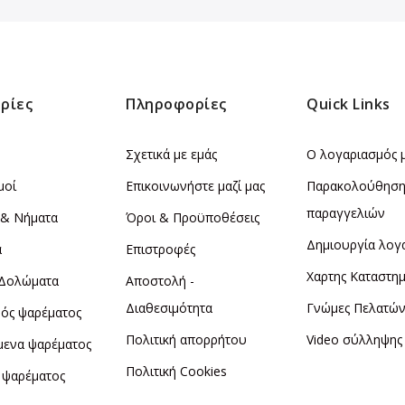
ρίες
Πληροφορίες
Quick Links
Σχετικά με εμάς
Ο λογαριασμός 
μοί
Επικοινωνήστε μαζί μας
Παρακολούθησ
παραγγελιών
 & Νήματα
Όροι & Προϋποθέσεις
Δημιουργία λογ
α
Επιστροφές
Χαρτης Καταστη
 Δολώματα
Αποστολή -
Διαθεσιμότητα
Γνώμες Πελατώ
ός ψαρέματος
Πολιτική απορρήτου
Video σύλληψης
μενα ψαρέματος
Πολιτική Cookies
 ψαρέματος