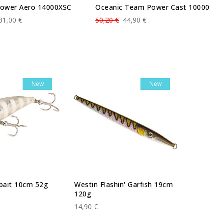
ower Aero 14000XSC
Oceanic Team Power Cast 10000
31,00 €
50,20 €
44,90 €
New
New
bait 10cm 52g
Westin Flashin' Garfish 19cm
Westin 
120g
60g
14,90 €
11,90 €