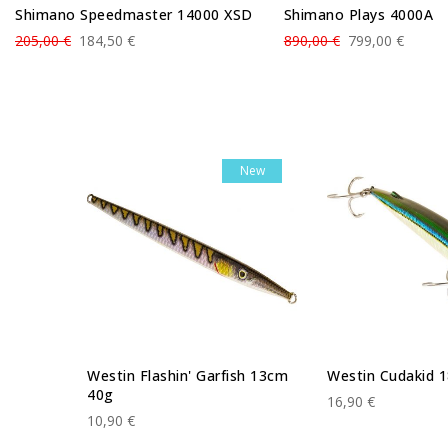
Shimano Speedmaster 14000 XSD
Shimano Plays 4000A
205,00 €
184,50 €
890,00 €
799,00 €
New
New
10F
Westin Flashin' Garfish 13cm
Westin Cudakid 
40g
16,90 €
10,90 €