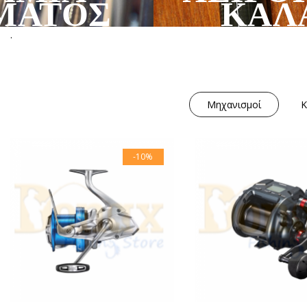
ΜΑΤΟΣ
ΚΑΛ
.
Μηχανισμοί
Κ
-10%