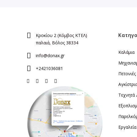
Κατηγο
Κροκίου 2 (Κόμβος ΚΤΕΛ)
παλαιά, Βόλος 38334
Καλάμια
info@donax.gr
Μηχανισ
+2421036081
Πετονιές
Αγκίστρι
Τεχνητά
Εξοπλισμ
Παρελκό
Εργαλεία