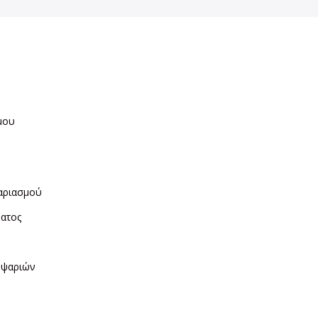
μου
η
αριασμού
ματος
ν
 ψαριών