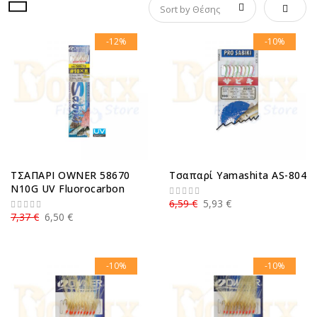
Φθίνου
-12%
-10%
ΤΣΑΠΑΡΙ OWNER 58670
Τσαπαρί Yamashita AS-804
N10G UV Fluorocarbon
6,59 €
5,93 €
7,37 €
6,50 €
-10%
-10%