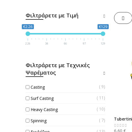
Φιλτράρετε με Τιμή
Πλέ
€2.26
€129
2.26
34
66
97
129
Φιλτράρετε με Τεχνικές
Ψαρέματος
9
Casting
11
Surf Casting
10
Heavy Casting
Tubertin
7
Spinning
6,60 €
13
Εγγλέζικο