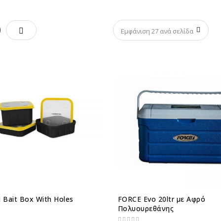
γμα
Λίστα
i Bait Box With Holes
FORCE Evo 20ltr με Αφρό
Πολυουρεθάνης