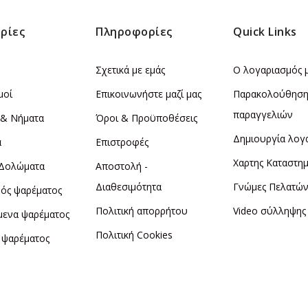
ρίες
Πληροφορίες
Quick Links
Σχετικά με εμάς
Ο λογαριασμός 
μοί
Επικοινωνήστε μαζί μας
Παρακολούθησ
παραγγελιών
 & Νήματα
Όροι & Προϋποθέσεις
Δημιουργία λογ
α
Επιστροφές
Χαρτης Καταστη
 Δολώματα
Αποστολή -
Διαθεσιμότητα
Γνώμες Πελατώ
ός ψαρέματος
Πολιτική απορρήτου
Video σύλληψης
μενα ψαρέματος
Πολιτική Cookies
 ψαρέματος