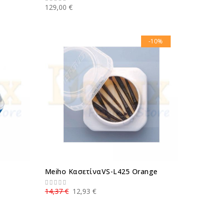
129,00 €
-10%
Meiho ΚασετίναVS-L425 Orange
14,37 €
12,93 €