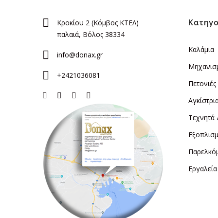
Κατηγο
Κροκίου 2 (Κόμβος ΚΤΕΛ)
παλαιά, Βόλος 38334
Καλάμια
info@donax.gr
Μηχανισ
+2421036081
Πετονιές
Αγκίστρι
Τεχνητά
Εξοπλισμ
Παρελκό
Εργαλεία