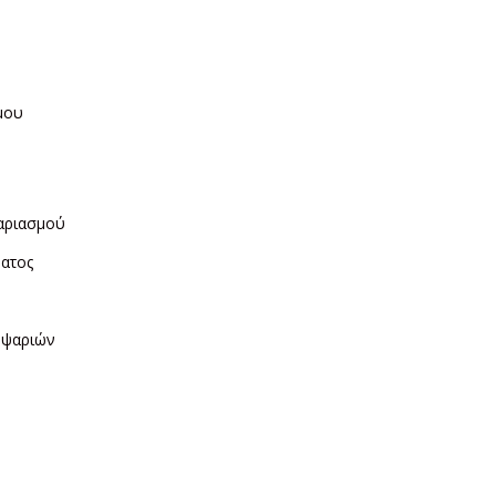
μου
η
αριασμού
ματος
ν
 ψαριών