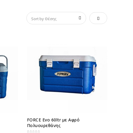
Φθίνουσα ταξινό
FORCE Evo 60ltr με Αφρό
Πολυουρεθάνης