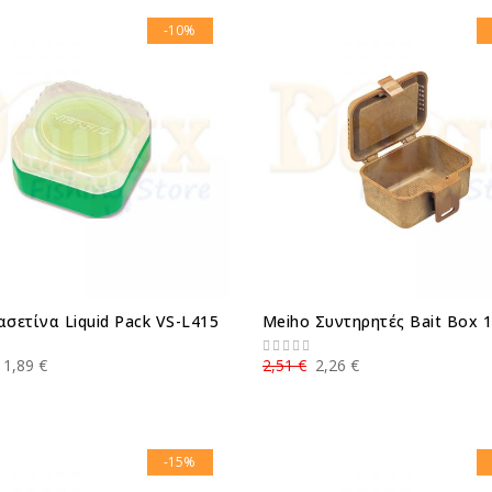
-10%
ασετίνα Liquid Pack VS-L415
Meiho Συντηρητές Bait Box 
11,89 €
2,51 €
2,26 €
-15%