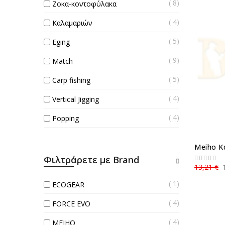
8
Ζοκα-κοντοφύλακα
4
Καλαμαριών
5
Eging
9
Match
5
Carp fishing
4
Vertical Jigging
4
Popping
Meiho Κ
Φιλτράρετε με Brand
13,21 €
1
ECOGEAR
4
FORCE EVO
4
MEIHO