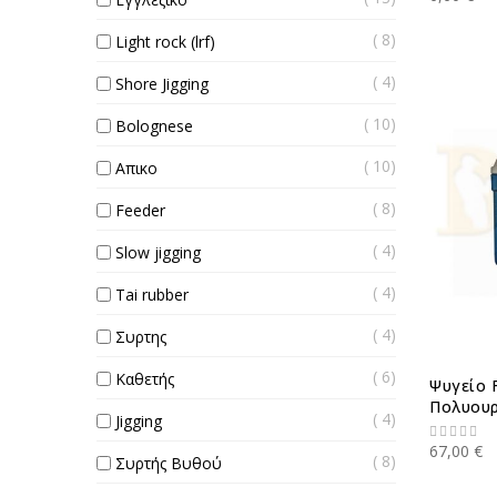
8
Light rock (lrf)
4
Shore Jigging
10
Bolognese
10
Απικο
8
Feeder
4
Slow jigging
4
Tai rubber
4
Συρτης
6
Καθετής
Ψυγείο 
Πολυου
4
Jigging
67,00 €
8
Συρτής Βυθού