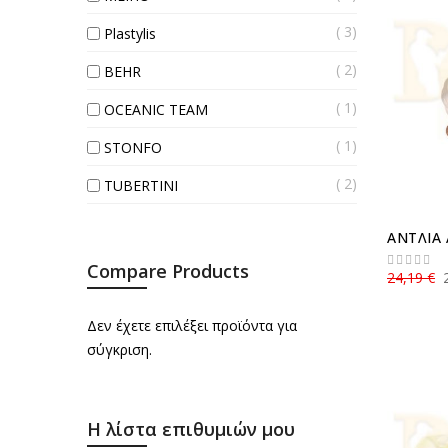
3
Plastylis
2
BEHR
1
OCEANIC TEAM
1
STONFO
2
TUBERTINI
ΑΝΤΛΙΑ 
Compare Products
24,19 €
Δεν έχετε επιλέξει προϊόντα για
σύγκριση.
Η λίστα επιθυμιών μου