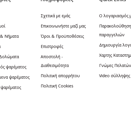
Σχετικά με εμάς
Ο λογαριασμός 
μοί
Επικοινωνήστε μαζί μας
Παρακολούθησ
παραγγελιών
 & Νήματα
Όροι & Προϋποθέσεις
Δημιουργία λογ
α
Επιστροφές
Χαρτης Καταστη
 Δολώματα
Αποστολή -
Διαθεσιμότητα
Γνώμες Πελατώ
ός ψαρέματος
Πολιτική απορρήτου
Video σύλληψης
μενα ψαρέματος
Πολιτική Cookies
 ψαρέματος