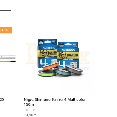
-10%
.25
Νήμα Shimano Kairiki 4 Multicolor
Καλάμι 
150m
LRF Sup
14,90 €
60,00 €