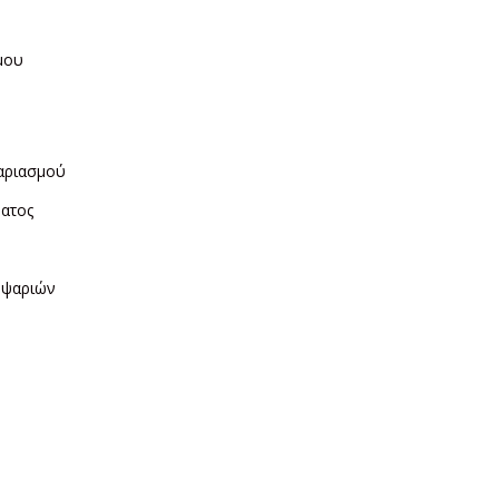
μου
η
αριασμού
ματος
ν
 ψαριών