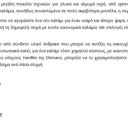
α μεγάλη ποικιλία τεχνικών για γλυκά και αλμυρά νερά, από spi
καλάμια, συνήθως συναντώμενα σε πολύ ακριβότερα μοντέλα, η σειρά 
ετε να αγοράσετε ένα νέο καλάμι για έναν νεαρό και άπειρο ψαρά, η
υτή τη δημοφιλή σειρά με εννέα οικονομικά καλάμια. Με επιλογές ε
νο από σύνθετο υλικό άνθρακα που μπορεί να αντέξει τις κακου
τυπωσιακά καλές για ένα καλάμι τόσο χαμηλού κόστους, με ικανοπο
υς οδηγούς Hardlite της Shimano, μπορείτε να το χρησιμοποιήσετε
άτημα ανά πάσα στιγμή.
m
gr