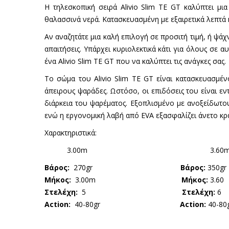
Η τηλεσκοπική σειρά Alivio Slim TE GT καλύπτει μι
θαλασσινά νερά. Κατασκευασμένη με εξαιρετικά λεπτά 
Αν αναζητάτε μια καλή επιλογή σε προσιτή τιμή, ή ψάχν
απαιτήσεις. Υπάρχει κυριολεκτικά κάτι για όλους σε α
ένα Alivio Slim TE GT που να καλύπτει τις ανάγκες σας.
Το σώμα του Alivio Slim TE GT είναι κατασκευασμέ
άπειρους ψαράδες. Ωστόσο, οι επιδόσεις του είναι εν
διάρκεια του ψαρέματος. Εξοπλισμένο με ανοξείδωτο
ενώ η εργονομική λαβή από EVA εξασφαλίζει άνετο κρ
Χαρακτηριστικά:
3.00m 3.60
Βάρος:
270gr
Βάρος:
350gr
Μήκος:
3.00m
Μήκος:
3.60
Στελέχη:
5
Στελέχη:
6
Action:
40-80gr
Action:
40-80