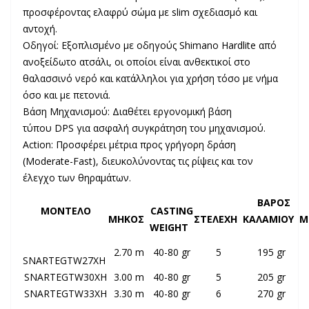
προσφέροντας ελαφρύ σώμα με slim σχεδιασμό και
αντοχή.
Οδηγοί
: Εξοπλισμένο με οδηγούς
Shimano Hardlite
από
ανοξείδωτο ατσάλι, οι οποίοι είναι ανθεκτικοί στο
θαλασσινό νερό και κατάλληλοι για χρήση τόσο με νήμα
όσο και με πετονιά.
Βάση Μηχανισμού
: Διαθέτει εργονομική βάση
τύπου
DPS
για ασφαλή συγκράτηση του μηχανισμού.
Action
: Προσφέρει μέτρια προς γρήγορη δράση
(
Moderate-Fast
), διευκολύνοντας τις ρίψεις και τον
έλεγχο των θηραμάτων.
ΒΑΡΟΣ
ΜΟΝΤΕΛΟ
CASTING
ΜΗΚΟΣ
ΣΤΕΛΕΧΗ
ΚΑΛΑΜΙΟΥ
Μ
WEIGHT
2.70 m
40-80 gr
5
195 gr
SNARTEGTW27XH
SNARTEGTW30XH
3.00 m
40-80 gr
5
205 gr
SNARTEGTW33XH
3.30 m
40-80 gr
6
270 gr