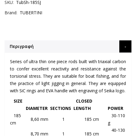
SKU
TubSh-185SJ
Brand
TUBERTINI
Περιγραφή
Series of ultra thin one piece rods built with triaxial carbon
to confer excellent reactivity and resistance against the
torsional stress. They are suitable for boat fishing, and for
the practice of
light jigging
in general. They are equipped
with
SiC
rings and
EVA
handle with engraving of
Seika
logo.
SIZE
CLOSED
DIAMETER
SECTIONS
LENGTH
POWER
185
30-110
8,60 mm
1
185 cm
cm
g
40-130
8,70 mm
1
185 cm