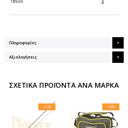
185cm
g
.
Πληροφορίες
Αξιολογήσεις
ΣΧΕΤΙΚΆ ΠΡΟΪΌΝΤΑ ΑΝΆ ΜΆΡΚΑ
-11%
-14%