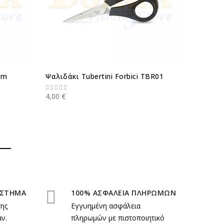
mm
Ψαλιδάκι Tubertini Forbici TBR01
Tuberti
4,00 €
41,40 €
ΑΣΤΗΜΑ
100% ΑΣΦΑΛΕΙΑ ΠΛΗΡΩΜΩΝ
της
Εγγυημένη ασφάλεια
ν.
πληρωμών με πιστοποιητικό