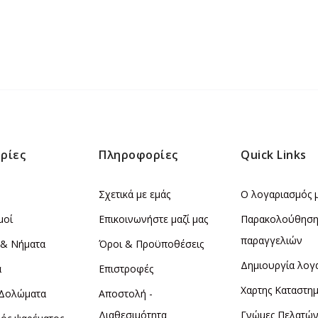
ρίες
Πληροφορίες
Quick Links
Σχετικά με εμάς
Ο λογαριασμός 
μοί
Επικοινωνήστε μαζί μας
Παρακολούθησ
παραγγελιών
 & Νήματα
Όροι & Προϋποθέσεις
Δημιουργία λογ
α
Επιστροφές
Χαρτης Καταστη
 Δολώματα
Αποστολή -
Διαθεσιμότητα
Γνώμες Πελατώ