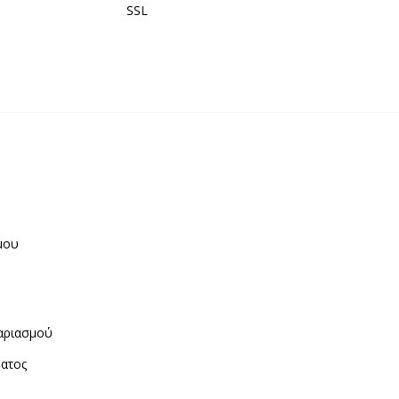
SSL
μου
η
αριασμού
ματος
ν