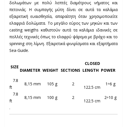
δολωμάτων με πολύ λεπτές διαμέτρους νήματος και
πετονιάς. Η συμπαγής μύτη δίνει σε αυτά τα καλάμια
εξαιρετική ευαισθησία, απαραίτητη όταν χρησιμοποιείτε
ελαφριά δολώματα. Το μεγάλο εύρος των μηκών και των
casting weigths καθιστούν αυτά τα καλάμια ιδανικές σε
πολλές τεχνικές όπως το ελαφρύ ψάρεμα με βράχο και το
spinning στη λίμνη. Εξαιρετικά φινιρίσματα και εξαρτήματα
Sea-Guide.
CLOSED
SIZE
DIAMETER
WEIGHT
SECTIONS
LENGTH
POWER
7.8
8,15 mm
105 g
2
1÷6 g
ft
122.5 cm
7.8
8,15 mm
100 g
2
2÷10 g
ft
122.5 cm
.