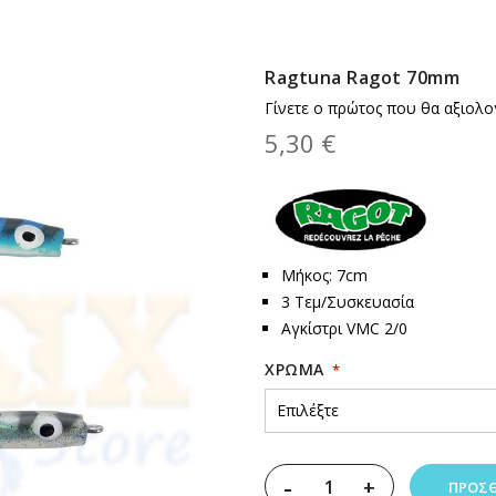
Ragtuna Ragot 70mm
Γίνετε ο πρώτος που θα αξιολο
5,30 €
Μήκος: 7cm
3 Τεμ/Συσκευασία
Αγκίστρι VMC 2/0
XΡΏΜΑ
-
+
ΠΡΟΣΘ