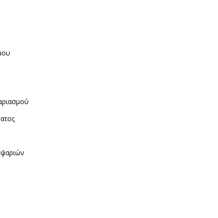
μου
η
αριασμού
ματος
ν
 ψαριών