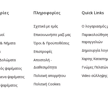
ρίες
Πληροφορίες
Quick Links
Σχετικά με εμάς
Ο λογαριασμός 
μοί
Επικοινωνήστε μαζί μας
Παρακολούθησ
παραγγελιών
 & Νήματα
Όροι & Προϋποθέσεις
Δημιουργία λογ
α
Επιστροφές
Χαρτης Καταστη
 Δολώματα
Αποστολή -
Διαθεσιμότητα
Γνώμες Πελατώ
ός ψαρέματος
Πολιτική απορρήτου
Video σύλληψης
μενα ψαρέματος
Πολιτική Cookies
 ψαρέματος