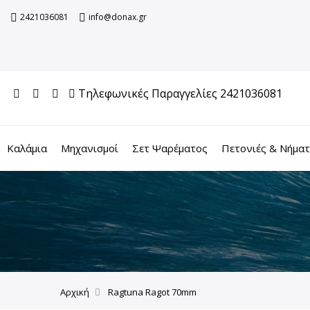
2421036081
info@donax.gr
Τηλεφωνικές Παραγγελίες 2421036081
Καλάμια
Μηχανισμοί
Σετ Ψαρέματος
Πετονιές & Νήμα
Αρχική
Ragtuna Ragot 70mm