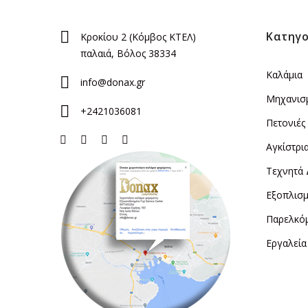
Κατηγο
Κροκίου 2 (Κόμβος ΚΤΕΛ)
παλαιά, Βόλος 38334
Καλάμια
info@donax.gr
Μηχανισ
+2421036081
Πετονιές
Αγκίστρι
Τεχνητά
Εξοπλισμ
Παρελκό
Εργαλεία