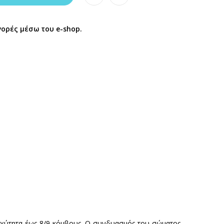
γορές μέσω του e-shop.
ταχύτητα έως 8/9 κόμβους. Ο συνδυασμός του σώματος