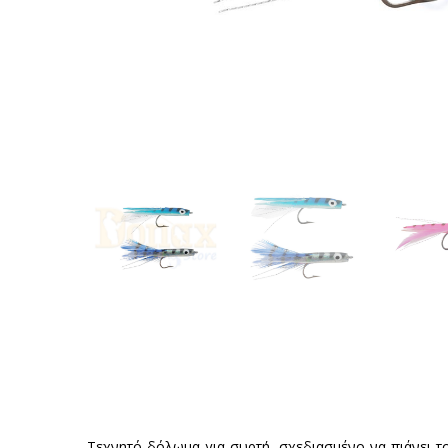
Τεχνητό δόλωμα για συρτή, σχεδιασμένο να πιάνει τ