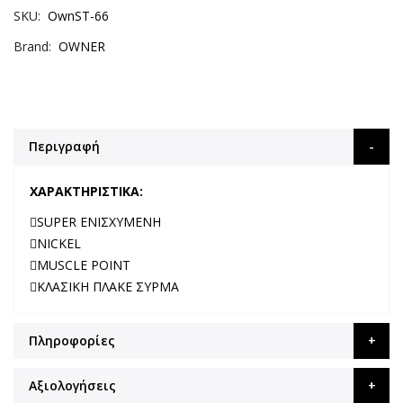
SKU
OwnST-66
Brand
OWNER
Περιγραφή
XAPAKTHPIΣTIKA:
SUPER ENIΣXYMENH
NICKEL
MUSCLE POINT
KΛAΣIKH ΠΛAKE ΣYPMA
Πληροφορίες
Αξιολογήσεις