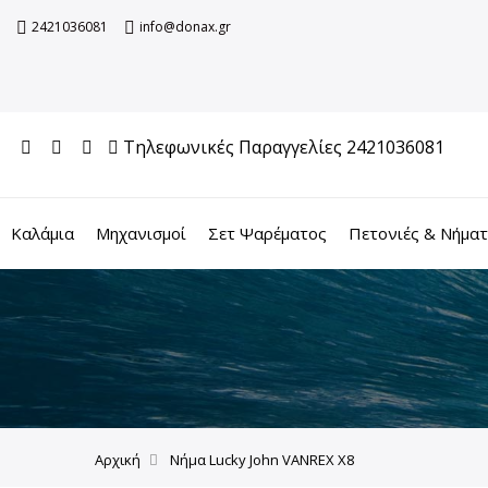
2421036081
info@donax.gr
Τηλεφωνικές Παραγγελίες 2421036081
Καλάμια
Μηχανισμοί
Σετ Ψαρέματος
Πετονιές & Νήμα
Αρχική
Νήμα Lucky John VANREX X8