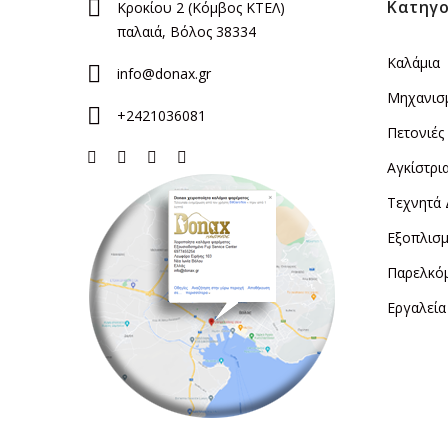
Κατηγο
Κροκίου 2 (Κόμβος ΚΤΕΛ)
παλαιά, Βόλος 38334
Καλάμια
info@donax.gr
Μηχανισ
+2421036081
Πετονιές
Αγκίστρι
Τεχνητά
Εξοπλισμ
Παρελκό
Εργαλεία