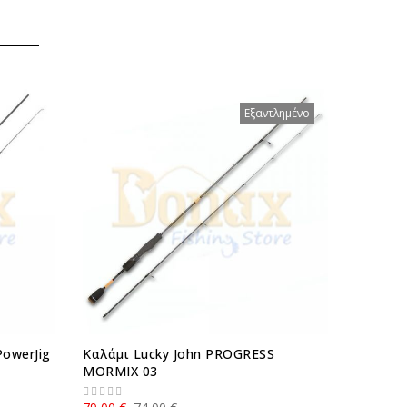
Εξαντλημένο
PowerJig
Καλάμι Lucky John PROGRESS
Lucky J
MORMIX 03
13,00 €