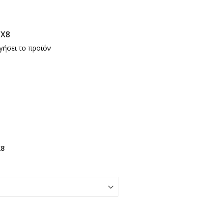
 X8
γήσει το προϊόν
X8