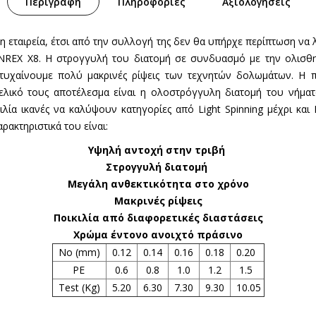
Περιγραφή
Πληροφορίες
Αξιολογήσεις
 εταιρεία, έτσι από την συλλογή της δεν θα υπήρχε περίπτωση να 
ANREX X8. Η στρογγυλή του διατομή σε συνδυασμό με την ολισθη
τυχαίνουμε πολύ μακρινές ρίψεις των τεχνητών δολωμάτων. Η 
λικό τους αποτέλεσμα είναι η ολοστρόγγυλη διατομή του νήματο
κιλία ικανές να καλύψουν κατηγορίες από Light Spinning μέχρι κα
ρακτηριστικά του είναι:
Υψηλή αντοχή στην τριβή
Στρογγυλή διατομή
Μεγάλη ανθεκτικότητα στο χρόνο
Μακρινές ρίψεις
Ποικιλία από διαφορετικές διαστάσεις
Χρώμα έντονο ανοιχτό πράσινο
Νο (mm)
0.12
0.14
0.16
0.18
0.20
PE
0.6
0.8
1.0
1.2
1.5
Test (Kg)
5.20
6.30
7.30
9.30
10.05