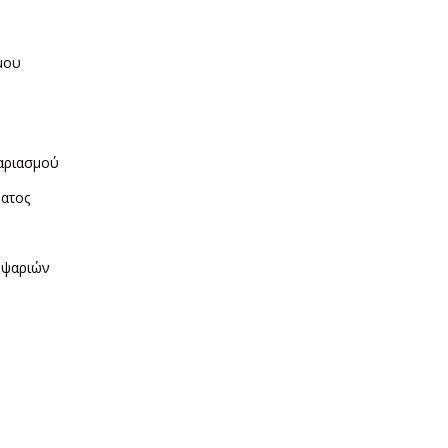
μου
η
αριασμού
ματος
ν
 ψαριών