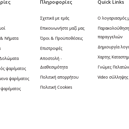
ρίες
Πληροφορίες
Quick Links
Σχετικά με εμάς
Ο λογαριασμός 
μοί
Επικοινωνήστε μαζί μας
Παρακολούθησ
παραγγελιών
 & Νήματα
Όροι & Προϋποθέσεις
Δημιουργία λογ
α
Επιστροφές
Χαρτης Καταστη
 Δολώματα
Αποστολή -
Διαθεσιμότητα
Γνώμες Πελατώ
ός ψαρέματος
Πολιτική απορρήτου
Video σύλληψης
μενα ψαρέματος
Πολιτική Cookies
 ψαρέματος