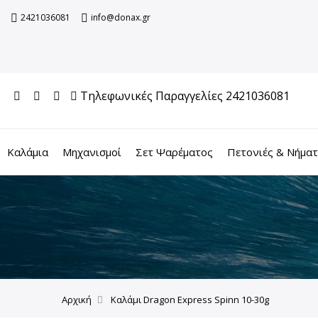
2421036081
info@donax.gr
Τηλεφωνικές Παραγγελίες 2421036081
Καλάμια
Μηχανισμοί
Σετ Ψαρέματος
Πετονιές & Νήμα
Αρχική
Καλάμι Dragon Express Spinn 10-30g