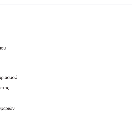
μου
η
αριασμού
ματος
ν
 ψαριών