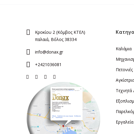
Κατηγο
Κροκίου 2 (Κόμβος ΚΤΕΛ)
παλαιά, Βόλος 38334
Καλάμια
info@donax.gr
Μηχανισ
+2421036081
Πετονιές
Αγκίστρι
Τεχνητά
Εξοπλισμ
Παρελκό
Εργαλεία