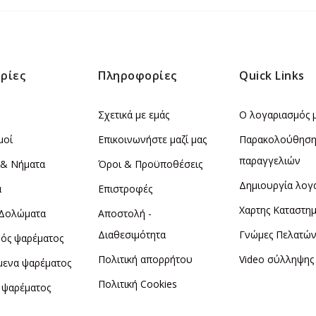
ρίες
Πληροφορίες
Quick Links
Σχετικά με εμάς
Ο λογαριασμός 
μοί
Επικοινωνήστε μαζί μας
Παρακολούθησ
παραγγελιών
 & Νήματα
Όροι & Προϋποθέσεις
Δημιουργία λογ
α
Επιστροφές
Χαρτης Καταστη
 Δολώματα
Αποστολή -
Διαθεσιμότητα
Γνώμες Πελατώ
ός ψαρέματος
Πολιτική απορρήτου
Video σύλληψης
μενα ψαρέματος
Πολιτική Cookies
 ψαρέματος