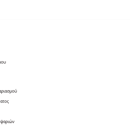
μου
η
αριασμού
ματος
ν
 ψαριών