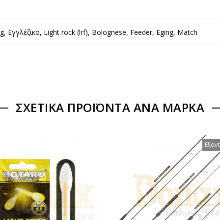
g, Εγγλέζικο, Light rock (lrf), Bolognese, Feeder, Eging, Match
ΣΧΕΤΙΚΆ ΠΡΟΪΌΝΤΑ ΑΝΆ ΜΆΡΚΑ
Εξαν