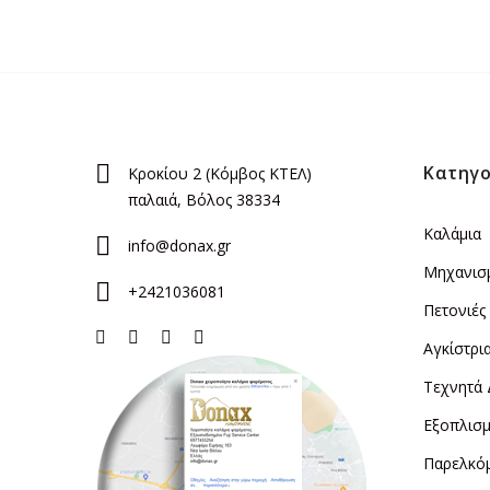
Κατηγο
Κροκίου 2 (Κόμβος ΚΤΕΛ)
παλαιά, Βόλος 38334
Καλάμια
info@donax.gr
Μηχανισ
+2421036081
Πετονιές
Αγκίστρι
Τεχνητά
Εξοπλισμ
Παρελκό