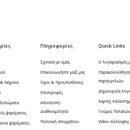
ρίες
Πληροφορίες
Quick Links
Σχετικά με εμάς
Ο λογαριασμός 
μοί
Επικοινωνήστε μαζί μας
Παρακολούθησ
παραγγελιών
 & Νήματα
Όροι & Προϋποθέσεις
Δημιουργία λογ
α
Επιστροφές
Χαρτης Καταστη
 Δολώματα
Αποστολή -
Διαθεσιμότητα
Γνώμες Πελατώ
ός ψαρέματος
Πολιτική απορρήτου
Video σύλληψης
μενα ψαρέματος