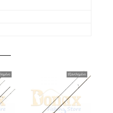
τλημένο
Εξαντλημένο