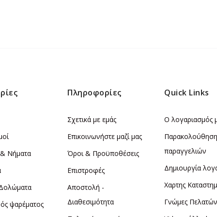
ρίες
Πληροφορίες
Quick Links
Σχετικά με εμάς
Ο λογαριασμός 
μοί
Επικοινωνήστε μαζί μας
Παρακολούθησ
παραγγελιών
 & Νήματα
Όροι & Προϋποθέσεις
Δημιουργία λογ
α
Επιστροφές
Χαρτης Καταστη
 Δολώματα
Αποστολή -
Διαθεσιμότητα
Γνώμες Πελατώ
ός ψαρέματος