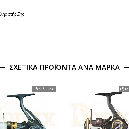
πλής στήριξης
ΣΧΕΤΙΚΆ ΠΡΟΪΌΝΤΑ ΑΝΆ ΜΆΡΚΑ
Εξαντλημένο
Εξαν