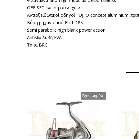
Φτιαγμένα από High modulus Carbon blanks
OFF SET ένωση στελεχών
Αντιοξειδωτικοί οδηγοί FUJI O concept aluminium ,τρι
Βάση μηχανισμού FUJI DPS
Semi parabolic high blank power action
Antislip λαβή EVA
Tάπα BRC
Εξαντλημένο