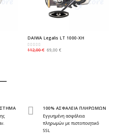
DAIWA Legalis LT 1000-XH
Καλάμι 
42g
112,00 €
69,00 €
72,00 €
ΑΣΤΗΜΑ
100% ΑΣΦΑΛΕΙΑ ΠΛΗΡΩΜΩΝ
της
Εγγυημένη ασφάλεια
ν.
πληρωμών με πιστοποιητικό
SSL