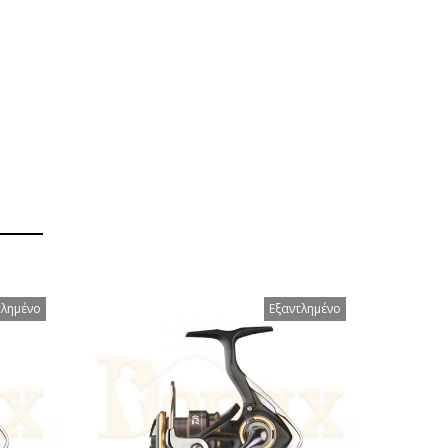
τλημένο
Εξαντλημένο