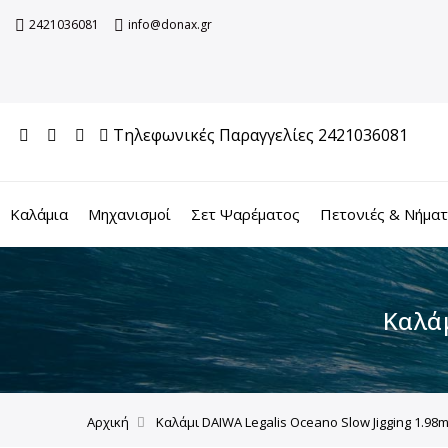
2421036081
info@donax.gr
Τηλεφωνικές Παραγγελίες 2421036081
Καλάμια
Μηχανισμοί
Σετ Ψαρέματος
Πετονιές & Νήμα
Καλάμ
Αρχική
Καλάμι DAIWA Legalis Oceano Slow Jigging 1.98