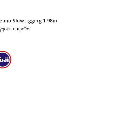
eano Slow Jigging 1.98m
γήσει το προϊόν