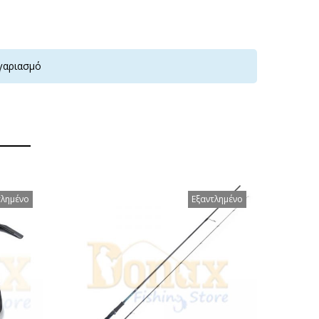
γαριασμό
τλημένο
Εξαντλημένο