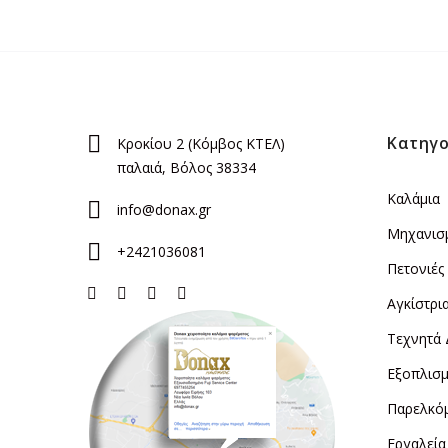
Κατηγο
Κροκίου 2 (Κόμβος ΚΤΕΛ)
παλαιά, Βόλος 38334
Καλάμια
info@donax.gr
Μηχανισ
+2421036081
Πετονιές
Αγκίστρι
Τεχνητά
Εξοπλισμ
Παρελκό
Εργαλεία