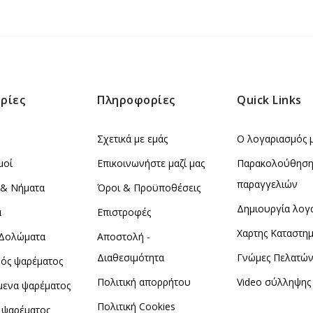
ρίες
Πληροφορίες
Quick Links
Σχετικά με εμάς
Ο λογαριασμός 
μοί
Επικοινωνήστε μαζί μας
Παρακολούθησ
παραγγελιών
 & Νήματα
Όροι & Προϋποθέσεις
Δημιουργία λογ
α
Επιστροφές
Χαρτης Καταστη
 Δολώματα
Αποστολή -
Διαθεσιμότητα
Γνώμες Πελατώ
ός ψαρέματος
Πολιτική απορρήτου
Video σύλληψης
μενα ψαρέματος
Πολιτική Cookies
 ψαρέματος