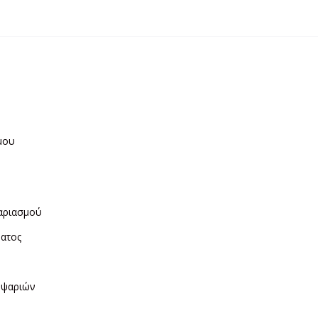
μου
η
αριασμού
ματος
ν
 ψαριών