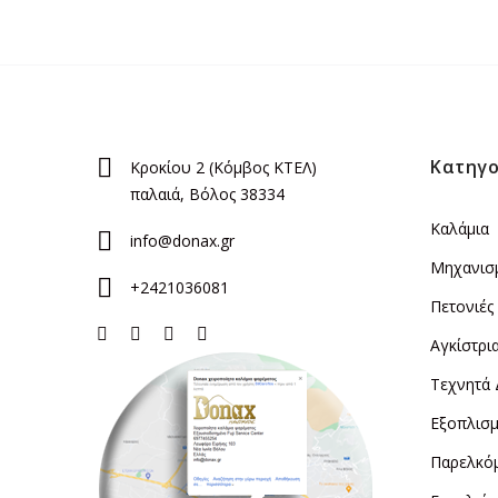
Κατηγο
Κροκίου 2 (Κόμβος ΚΤΕΛ)
παλαιά, Βόλος 38334
Καλάμια
info@donax.gr
Μηχανισ
+2421036081
Πετονιές
Αγκίστρι
Τεχνητά
Εξοπλισμ
Παρελκό