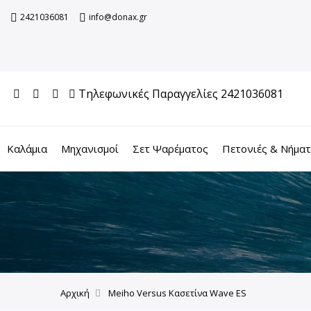
2421036081
info@donax.gr
Τηλεφωνικές Παραγγελίες 2421036081
Καλάμια
Μηχανισμοί
Σετ Ψαρέματος
Πετονιές & Νήμα
Αρχική
Meiho Versus Κασετίνα Wave ES