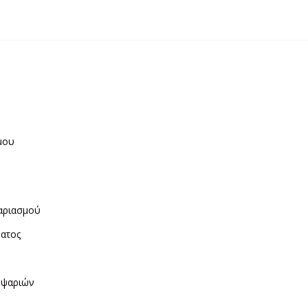
μου
η
αριασμού
ματος
ν
 ψαριών