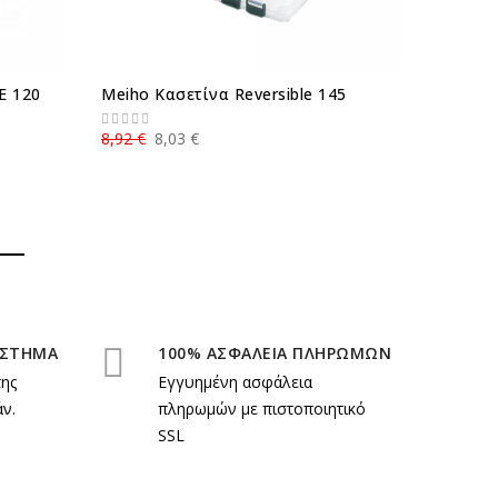
E 120
Meiho Κασετίνα Reversible 145
ΚΑΣΕΤΙ
1010W-
8,92 €
8,03 €
12,50 €
ΑΣΤΗΜΑ
100% ΑΣΦΑΛΕΙΑ ΠΛΗΡΩΜΩΝ
της
Εγγυημένη ασφάλεια
ν.
πληρωμών με πιστοποιητικό
SSL