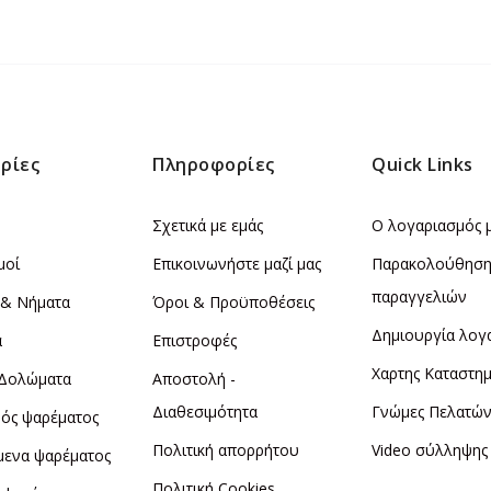
ρίες
Πληροφορίες
Quick Links
Σχετικά με εμάς
Ο λογαριασμός 
μοί
Επικοινωνήστε μαζί μας
Παρακολούθησ
παραγγελιών
 & Νήματα
Όροι & Προϋποθέσεις
Δημιουργία λογ
α
Επιστροφές
Χαρτης Καταστη
 Δολώματα
Αποστολή -
Διαθεσιμότητα
Γνώμες Πελατώ
ός ψαρέματος
Πολιτική απορρήτου
Video σύλληψης
μενα ψαρέματος
Πολιτική Cookies