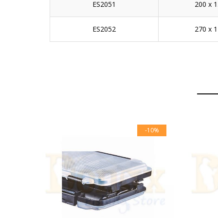
ES2051
200 x 
ES2052
270 x 
-10%