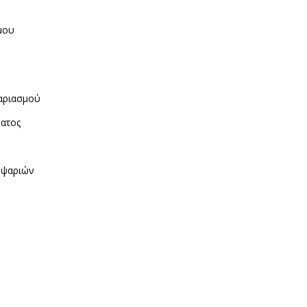
μου
η
αριασμού
ματος
ν
 ψαριών