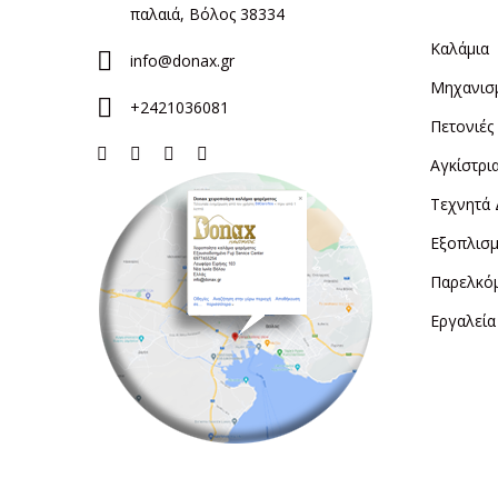
παλαιά, Βόλος 38334
Καλάμια
info@donax.gr
Μηχανισ
+2421036081
Πετονιές
Αγκίστρι
Τεχνητά
Εξοπλισμ
Παρελκό
Εργαλεία