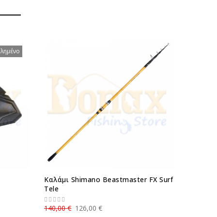
τλημένο
Καλάμι Shimano Beastmaster FX Surf
Καλάμι 
Tele
WRAP
140,00 €
126,00 €
68,00 €