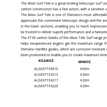
The Alivio Surf Tele is a great looking telescopic surf 
carbon construction has a fast action, with a sensitive s
The Alivio Surf Tele is one of Shimano’s most affordable 
appreciate the convenient telescopic design and the ea
in the lower sections, enabling you to reach impressive
be trusted to deliver superb performance and a fantastic
The XT30 carbon blanks of the Alivio Tele Surf range pr
helps inexperienced anglers get the maximum range from 
Shimano Hardlite guides, which are corrosion resistant 
been positioned to enable you to create maximum leve
ΚΩΔΙΚΟΣ
ΜΗΚΟΣ
ALGXSFTE4010
4.00m
ALGXSFTE4215
4.20m
ALGXSFTE4217
4.20m
ALGXSFTE4220
4.20m
.