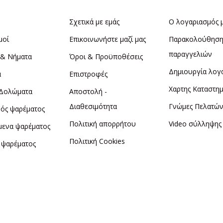
Σχετικά με εμάς
Ο λογαριασμός 
μοί
Επικοινωνήστε μαζί μας
Παρακολούθησ
παραγγελιών
 & Νήματα
Όροι & Προϋποθέσεις
Δημιουργία λογ
α
Επιστροφές
Χαρτης Καταστη
 Δολώματα
Αποστολή -
Διαθεσιμότητα
Γνώμες Πελατώ
ός ψαρέματος
Πολιτική απορρήτου
Video σύλληψης
μενα ψαρέματος
Πολιτική Cookies
 ψαρέματος