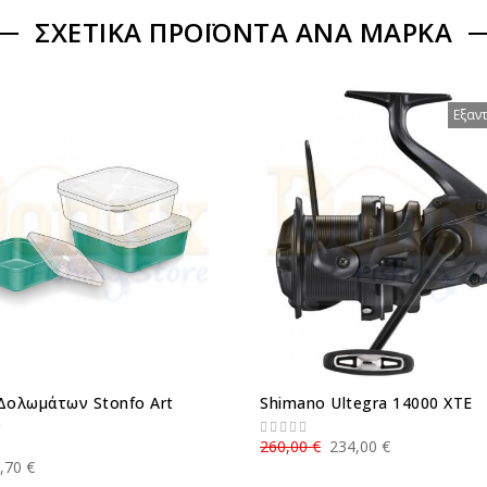
ΣΧΕΤΙΚΆ ΠΡΟΪΌΝΤΑ ΑΝΆ ΜΆΡΚΑ
Εξαν
Δολωμάτων Stonfo Art
Shimano Ultegra 14000 XTE
6
260,00 €
234,00 €
,70 €