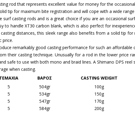
casting rod that represents excellent value for money for the occasion
olid tip for maximum bite registration and will cope with a wide range 
surf casting rods and is a great choice if you are an occasional surf 
sy to handle XT30 carbon blank, which is also perfect for inexperienc
 casting distances, this sleek range also benefits from a solid tip fo
 price.
oduce remarkably good casting performance for such an affordable cost.
their casting technique. Unusually for a rod in the lower price range,
and safe to use with both mono and braid lines. A Shimano DPS reel se
rage when casting.
ΤΕΜΑΧΙΑ
ΒΑΡΟΣ
CASTING WEIGHT
5
504gr
100g
5
534gr
150g
5
547gr
170g
5
584gr
200g